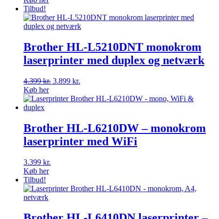
Tilbud!
Brother HL-L5210DNT monokrom
laserprinter med duplex og netværk
Den
Den
4.399
kr.
3.899
kr.
oprindelige
aktuelle
Køb her
pris
pris
var:
er:
4.399 kr..
3.899 kr..
Brother HL-L6210DW – monokrom
laserprinter med WiFi
3.399
kr.
Køb her
Tilbud!
Brother HL-L6410DN laserprinter –