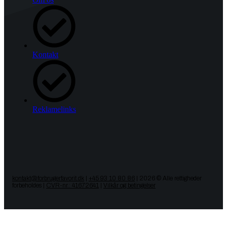
Kontakt
Reklamelinks
kontakt@forbrugerfavorit.dk
|
+45 93 10 80 86
| 2026 © Alle rettigheder
forbeholdes |
CVR-nr.: 41672641
|
Vilkår og betingelser