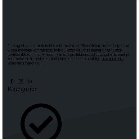
Forbrugerfavorit.dk indeholder reklamelinks (affiliate-links), hvilket betyder, at
vi kan modtage kommission, hvis du køber via vores henvisninger. Dette
påvirker ikke din pris. Vi tester ikke selv produkterne, og udvalget er baseret på
kommercielle samarbejder. Indholdet er derfor ikke uvildigt.
Læs mere om
vores reklamepolitik.
Kategorier