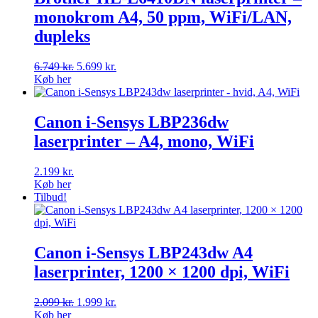
monokrom A4, 50 ppm, WiFi/LAN,
dupleks
Den
Den
6.749
kr.
5.699
kr.
oprindelige
aktuelle
Køb her
pris
pris
var:
er:
6.749 kr..
5.699 kr..
Canon i-Sensys LBP236dw
laserprinter – A4, mono, WiFi
2.199
kr.
Køb her
Tilbud!
Canon i-Sensys LBP243dw A4
laserprinter, 1200 × 1200 dpi, WiFi
Den
Den
2.099
kr.
1.999
kr.
oprindelige
aktuelle
Køb her