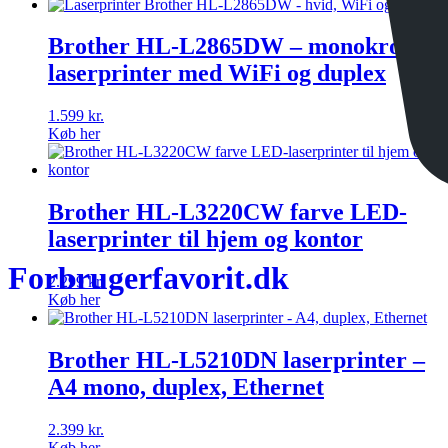
Brother HL-L2865DW – monokrom
laserprinter med WiFi og duplex
1.599
kr.
Køb her
Brother HL-L3220CW farve LED-
laserprinter til hjem og kontor
Forbrugerfavorit.dk
2.299
kr.
Køb her
Brother HL-L5210DN laserprinter –
A4 mono, duplex, Ethernet
2.399
kr.
Køb her