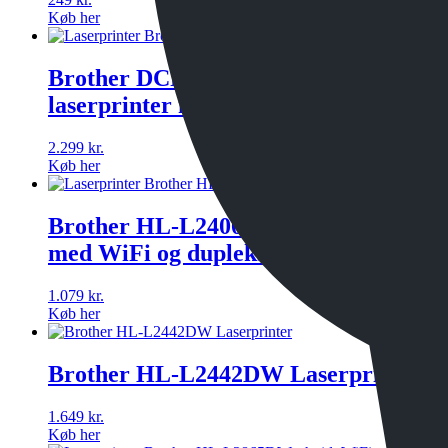
Køb her
Brother DCP-L2620DW – monokrom
laserprinter med WiFi og dupleks
2.299
kr.
Køb her
Brother HL-L2400DWE laserprinter
med WiFi og dupleks
1.079
kr.
Køb her
Brother HL-L2442DW Laserprinter
1.649
kr.
Køb her