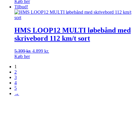
Køb her
Tilbud!
HMS LOOP12 MULTI løbebånd med
skrivebord 112 km/t sort
Den
Den
5.399
kr.
4.899
kr.
oprindelige
aktuelle
Køb her
pris
pris
1
var:
er:
2
5.399 kr..
4.899 kr..
3
4
5
→