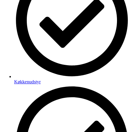
Køkkenudstyr