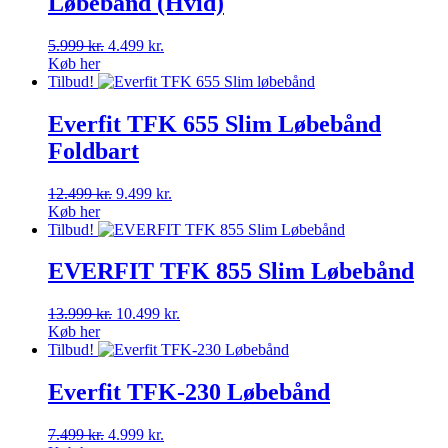
Løbebånd (Hvid)
Den
Den
5.999
kr.
4.499
kr.
oprindelige
aktuelle
Køb her
pris
pris
Tilbud!
var:
er:
5.999 kr..
4.499 kr..
Everfit TFK 655 Slim Løbebånd
Foldbart
Den
Den
12.499
kr.
9.499
kr.
oprindelige
aktuelle
Køb her
pris
pris
Tilbud!
var:
er:
12.499 kr..
9.499 kr..
EVERFIT TFK 855 Slim Løbebånd
Den
Den
13.999
kr.
10.499
kr.
oprindelige
aktuelle
Køb her
pris
pris
Tilbud!
var:
er:
13.999 kr..
10.499 kr..
Everfit TFK-230 Løbebånd
Den
Den
7.499
kr.
4.999
kr.