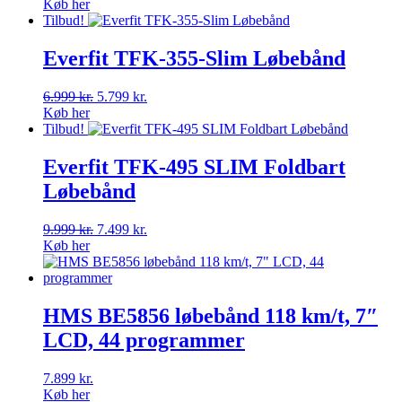
oprindelige
aktuelle
Køb her
pris
pris
Tilbud!
var:
er:
7.499 kr..
4.999 kr..
Everfit TFK-355-Slim Løbebånd
Den
Den
6.999
kr.
5.799
kr.
oprindelige
aktuelle
Køb her
pris
pris
Tilbud!
var:
er:
6.999 kr..
5.799 kr..
Everfit TFK-495 SLIM Foldbart
Løbebånd
Den
Den
9.999
kr.
7.499
kr.
oprindelige
aktuelle
Køb her
pris
pris
var:
er:
9.999 kr..
7.499 kr..
HMS BE5856 løbebånd 118 km/t, 7″
LCD, 44 programmer
7.899
kr.
Køb her