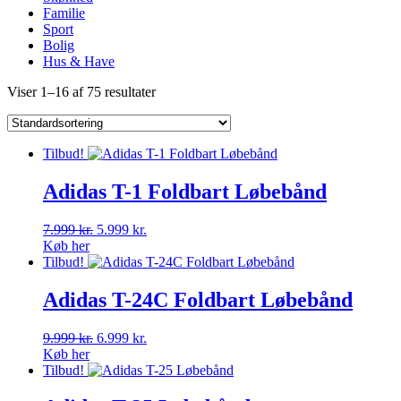
Familie
Sport
Bolig
Hus & Have
Viser 1–16 af 75 resultater
Tilbud!
Adidas T-1 Foldbart Løbebånd
Den
Den
7.999
kr.
5.999
kr.
oprindelige
aktuelle
Køb her
pris
pris
Tilbud!
var:
er:
7.999 kr..
5.999 kr..
Adidas T-24C Foldbart Løbebånd
Den
Den
9.999
kr.
6.999
kr.
oprindelige
aktuelle
Køb her
pris
pris
Tilbud!
var:
er: