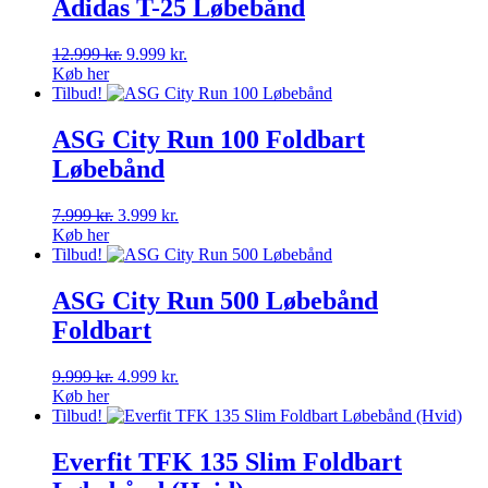
9.999 kr..
6.999 kr..
Adidas T-25 Løbebånd
Den
Den
12.999
kr.
9.999
kr.
oprindelige
aktuelle
Køb her
pris
pris
Tilbud!
var:
er:
12.999 kr..
9.999 kr..
ASG City Run 100 Foldbart
Løbebånd
Den
Den
7.999
kr.
3.999
kr.
oprindelige
aktuelle
Køb her
pris
pris
Tilbud!
var:
er:
7.999 kr..
3.999 kr..
ASG City Run 500 Løbebånd
Foldbart
Den
Den
9.999
kr.
4.999
kr.
oprindelige
aktuelle
Køb her
pris
pris
Tilbud!
var:
er:
9.999 kr..
4.999 kr..
Everfit TFK 135 Slim Foldbart