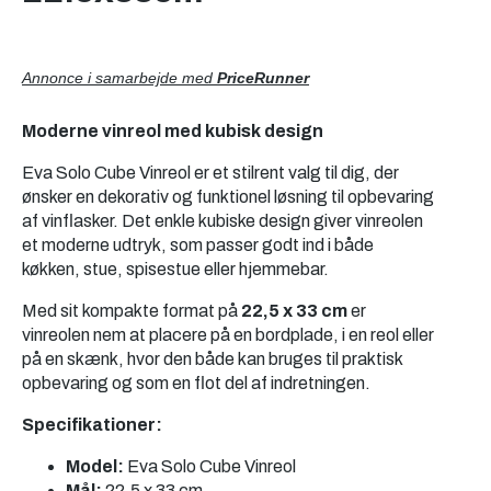
Annonce i samarbejde med
PriceRunner
Moderne vinreol med kubisk design
Eva Solo Cube Vinreol er et stilrent valg til dig, der
ønsker en dekorativ og funktionel løsning til opbevaring
af vinflasker. Det enkle kubiske design giver vinreolen
et moderne udtryk, som passer godt ind i både
køkken, stue, spisestue eller hjemmebar.
Med sit kompakte format på
22,5 x 33 cm
er
vinreolen nem at placere på en bordplade, i en reol eller
på en skænk, hvor den både kan bruges til praktisk
opbevaring og som en flot del af indretningen.
Specifikationer:
Model:
Eva Solo Cube Vinreol
Mål:
22,5 x 33 cm