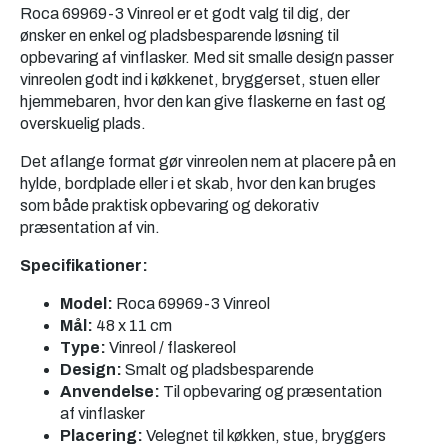
Roca 69969-3 Vinreol er et godt valg til dig, der
ønsker en enkel og pladsbesparende løsning til
opbevaring af vinflasker. Med sit smalle design passer
vinreolen godt ind i køkkenet, bryggerset, stuen eller
hjemmebaren, hvor den kan give flaskerne en fast og
overskuelig plads.
Det aflange format gør vinreolen nem at placere på en
hylde, bordplade eller i et skab, hvor den kan bruges
som både praktisk opbevaring og dekorativ
præsentation af vin.
Specifikationer:
Model:
Roca 69969-3 Vinreol
Mål:
48 x 11 cm
Type:
Vinreol / flaskereol
Design:
Smalt og pladsbesparende
Anvendelse:
Til opbevaring og præsentation
af vinflasker
Placering:
Velegnet til køkken, stue, bryggers