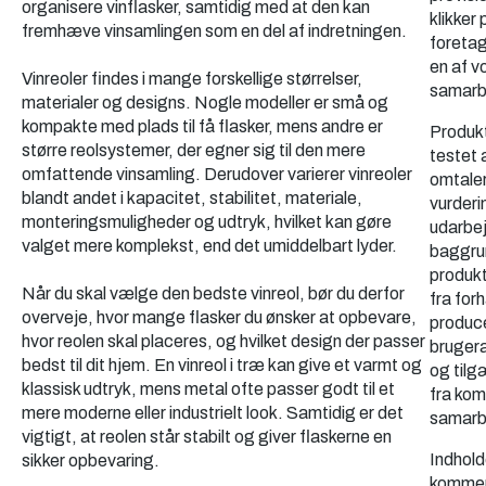
organisere vinflasker, samtidig med at den kan
klikker 
fremhæve vinsamlingen som en del af indretningen.
foretag
en af v
Vinreoler findes i mange forskellige størrelser,
samarb
materialer og designs. Nogle modeller er små og
kompakte med plads til få flasker, mens andre er
Produkt
større reolsystemer, der egner sig til den mere
testet 
omfattende vinsamling. Derudover varierer vinreoler
omtale
blandt andet i kapacitet, stabilitet, materiale,
vurderi
monteringsmuligheder og udtryk, hvilket kan gøre
udarbe
valget mere komplekst, end det umiddelbart lyder.
baggru
produkt
Når du skal vælge den bedste vinreol, bør du derfor
fra for
overveje, hvor mange flasker du ønsker at opbevare,
produce
hvor reolen skal placeres, og hvilket design der passer
bruger
bedst til dit hjem. En vinreol i træ kan give et varmt og
og tilg
klassisk udtryk, mens metal ofte passer godt til et
fra kom
mere moderne eller industrielt look. Samtidig er det
samarb
vigtigt, at reolen står stabilt og giver flaskerne en
Indhold
sikker opbevaring.
kommer