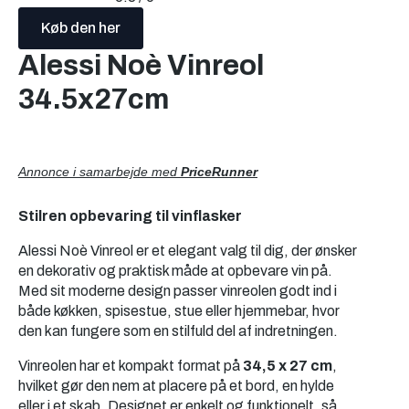
Køb den her
Alessi Noè Vinreol
34.5x27cm
Annonce i samarbejde med
PriceRunner
Stilren opbevaring til vinflasker
Alessi Noè Vinreol er et elegant valg til dig, der ønsker
en dekorativ og praktisk måde at opbevare vin på.
Med sit moderne design passer vinreolen godt ind i
både køkken, spisestue, stue eller hjemmebar, hvor
den kan fungere som en stilfuld del af indretningen.
Vinreolen har et kompakt format på
34,5 x 27 cm
,
hvilket gør den nem at placere på et bord, en hylde
eller i et skab. Designet er enkelt og funktionelt, så