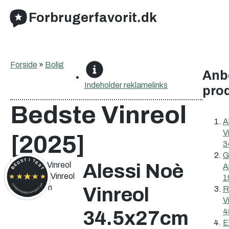
Forbrugerfavorit.dk
Forside
»
Bolig
Anb
Indeholder
reklamelinks
pro
Bedste Vinreol
A
V
[2025]
3
G
BEDST I TEST
Alessi Noè
A
1
FORBRUGERFAVORIT.DK
Vinreol
R
V
4
34.5x27cm
E