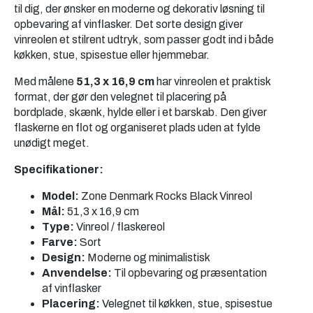
til dig, der ønsker en moderne og dekorativ løsning til
opbevaring af vinflasker. Det sorte design giver
vinreolen et stilrent udtryk, som passer godt ind i både
køkken, stue, spisestue eller hjemmebar.
Med målene
51,3 x 16,9 cm
har vinreolen et praktisk
format, der gør den velegnet til placering på
bordplade, skænk, hylde eller i et barskab. Den giver
flaskerne en flot og organiseret plads uden at fylde
unødigt meget.
Specifikationer:
Model:
Zone Denmark Rocks Black Vinreol
Mål:
51,3 x 16,9 cm
Type:
Vinreol / flaskereol
Farve:
Sort
Design:
Moderne og minimalistisk
Anvendelse:
Til opbevaring og præsentation
af vinflasker
Placering:
Velegnet til køkken, stue, spisestue