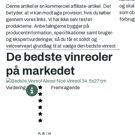
og skal
Denne artikel er en kommerciel affiliate-artikel. Det
som obj
betyder, at vi kan modtage provision, hvis du køber
forbrug
gennem vores links. Vi har ikke selv testet
produkterne. Anbefalingerne bygger på
producentinformation, specifikationer samt bruger-
og ekspertvurderinger, så du får et solidt og
velovervejet grundlag til at vælge den bedste vinreol.
De bedste vinreoler
på markedet
Vurdering
Fremragende
5.8 / 6