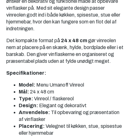
ønsker en dekorativ og funktionel måde at opbevare
vinflasker på. Med sit elegante design passer
vinreolen godt ind i både køkken, spisestue, stue eller
hjemmebar, hvor den kan fungere som en flot del af
indretningen.
Det kompakte format på
24 x 48 cm
gør vinreolen
nem at placere på en skænk, hylde, bordplade eller i et
barskab. Den giver vinflaskerne en organiseret og
præsentabel plads uden at fylde unødigt meget.
Specifikationer:
Model:
Menu Umanoff Vinreol
Mål:
24 x 48 cm
Type:
Vinreol / flaskereol
Design:
Elegant og dekorativt
Anvendelse:
Til opbevaring og præsentation
af vinflasker
Placering:
Velegnet til køkken, stue, spisestue
eller hjemmebar