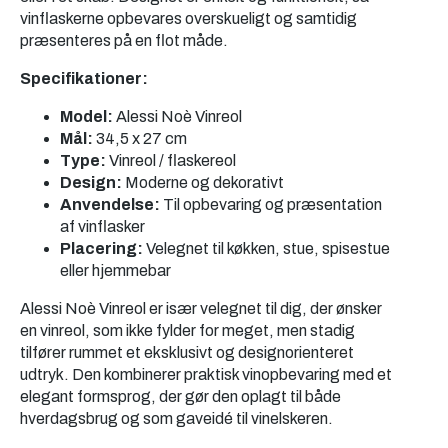
vinflaskerne opbevares overskueligt og samtidig
præsenteres på en flot måde.
Specifikationer:
Model:
Alessi Noè Vinreol
Mål:
34,5 x 27 cm
Type:
Vinreol / flaskereol
Design:
Moderne og dekorativt
Anvendelse:
Til opbevaring og præsentation
af vinflasker
Placering:
Velegnet til køkken, stue, spisestue
eller hjemmebar
Alessi Noè Vinreol er især velegnet til dig, der ønsker
en vinreol, som ikke fylder for meget, men stadig
tilfører rummet et eksklusivt og designorienteret
udtryk. Den kombinerer praktisk vinopbevaring med et
elegant formsprog, der gør den oplagt til både
hverdagsbrug og som gaveidé til vinelskeren.