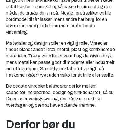
En god vinreol skal ikke kun have plads til det ønskede
antal flasker – den skal også passe til rummet og den
måde, du bruger din vin på. Nogle foretrækker en lille
bordmodel til få flasker, mens andre har brug for en
større reol med plads til en mere omfattende
vinsamling.
Materialer og design spiller en vigtig rolle. Vinreoler
findes blandt andet i træ, metal, plast og kombinerede
materialer. Træ giver ofte et varmt og klassisk udtryk,
mens metal kan passe godt til moderne eller industrielt
indrettede hjem. Samtidig er stabilitet vigtigt, så
flaskerne ligger trygt uden risiko for at trille eller vælte.
De bedste vinreoler balancerer derfor mellem
kapacitet, holdbarhed, design og funktionalitet, så du
får en opbevaringsløsning, der både er praktisk i
hverdagen og pæn at have stående fremme.
Derfor bør du