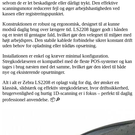
selvom de er let beskadigede eller dårligt trykt. Den effektive
scanningsmotor reducerer fejl og øger arbejdshastigheden ved
kassen eller registreringspunktet.
Konstruktionen er robust og ergonomisk, designet til at kunne
modstå daglig brug over længere tid. LS2208 ligger godt i hånden
og er testet til gentagne fald, hvilket gør den velegnet til miljøer med
højt arbejdspres. Den stabile kablede forbindelse sikrer konstant drift
uden behov for opladning eller trådløs opsætning.
Installationen er enkel og kræver minimal konfiguration.
Stregkodelæseren er kompatibel med de fleste POS-systemer og kan
tages i brug næsten med det samme, hvilket gør den ideel til både
nye og eksisterende opsætninger.
Alt i alt er Zebra LS2208 et oplagt valg for dig, der ønsker en
klassisk, slidstærk og effektiv stregkodelæser, hvor driftssikkerhed,
brugervenlighed og hurtig 1D-scanning er i fokus – perfekt til daglig
professionel anvendelse. 📦🔎