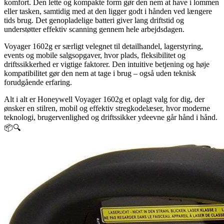
komfort. Den lette og kompakte form gør den nem at have i lommen
eller tasken, samtidig med at den ligger godt i hånden ved længere
tids brug. Det genopladelige batteri giver lang driftstid og
understøtter effektiv scanning gennem hele arbejdsdagen.
Voyager 1602g er særligt velegnet til detailhandel, lagerstyring,
events og mobile salgsopgaver, hvor plads, fleksibilitet og
driftssikkerhed er vigtige faktorer. Den intuitive betjening og høje
kompatibilitet gør den nem at tage i brug – også uden teknisk
forudgående erfaring.
Alt i alt er Honeywell Voyager 1602g et oplagt valg for dig, der
ønsker en stilren, mobil og effektiv stregkodelæser, hvor moderne
teknologi, brugervenlighed og driftssikker ydeevne går hånd i hånd.
📦🔍