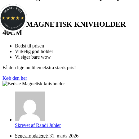
BEDST I TEST
ONYX MAGNETISK KNIVHOLDER
FORBRUGERFAVORIT.DK
40CM
Bedst til prisen
Virkelig god holder
Vi siger bare wow
Få den lige nu til en ekstra stærk pris!
Køb den her
Skrevet af
Randi Juhler
Senest opdateret:
31. marts 2026