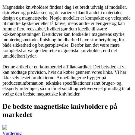
Magnetiske knivholdere findes i dag i et bredt udvalg af modeller,
størrelser og prisklasser, og de varierer blandt andet i materialer,
design og magnetstyrke. Nogle modeller er kompakte og velegnede
til mindre køkkener eller få knive, mens andre er længere og kan
rumme flere redskaber, hvilket gør dem ideelle til større
køkkenopsætninger. Derudover kan forskelle i magnetens styrke,
monteringsmetode, finish og holdbarhed have stor betydning for
både sikkerhed og brugeroplevelse. Derfor kan det være mere
komplekst at vælge den rette magnetiske knivholder, end det
umiddelbart lyder.
Denne artikel er en kommerciel affiliate-artikel. Det betyder, at vi
kan modtage provision, hvis du køber gennem vores links. Vi har
ikke selv testet produkterne. Anbefalingerne bygger på
producentinformation, tekniske specifikationer samt bruger- og
ekspertvurderinger, så du får et solidt og velovervejet grundlag til at
vælge den bedste magnetiske knivholder.
De bedste magnetiske knivholdere på
markedet
Vurdering