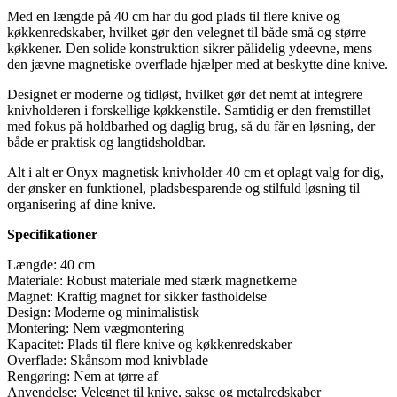
Med en længde på 40 cm har du god plads til flere knive og
køkkenredskaber, hvilket gør den velegnet til både små og større
køkkener. Den solide konstruktion sikrer pålidelig ydeevne, mens
den jævne magnetiske overflade hjælper med at beskytte dine knive.
Designet er moderne og tidløst, hvilket gør det nemt at integrere
knivholderen i forskellige køkkenstile. Samtidig er den fremstillet
med fokus på holdbarhed og daglig brug, så du får en løsning, der
både er praktisk og langtidsholdbar.
Alt i alt er Onyx magnetisk knivholder 40 cm et oplagt valg for dig,
der ønsker en funktionel, pladsbesparende og stilfuld løsning til
organisering af dine knive.
Specifikationer
Længde: 40 cm
Materiale: Robust materiale med stærk magnetkerne
Magnet: Kraftig magnet for sikker fastholdelse
Design: Moderne og minimalistisk
Montering: Nem vægmontering
Kapacitet: Plads til flere knive og køkkenredskaber
Overflade: Skånsom mod knivblade
Rengøring: Nem at tørre af
Anvendelse: Velegnet til knive, sakse og metalredskaber