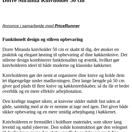
Dorre Miranda Knivholder 50 cm
Annonce i samarbejde med
PriceRunner
Funktionelt design og stilren opbevaring
Dorre Miranda knivholder 50 cm er skabt til dig, der ønsker en
praktisk og elegant løsning til opbevaring af dine køkkenknive. Det
stilrene design kombinerer funktionalitet og æstetik, hvilket gør
knivholderen ideel til både moderne og klassiske køkkener.
Knivholderen gør det nemt at organisere dine knive og holde dem
let tilgængelige under madlavningen. Den lange længde på 50 cm
giver god plads til flere knive og køkkenredskaber, så du får et bedre
overblik og en mere effektiv arbejdsstation.
Den kraftige magnet sikrer, at knivene sidder stabilt fast uden at
glide, samtidig med at de er nemme at tage ned igen. Det giver både
sikker opbevaring og en mere smidig arbejdsgang i køkkenet.
Knivholderen er fremstillet i holdbare materialer, som sikrer lang
levetid og stabil ydeevne. Den solide konstruktion gør den velegnet