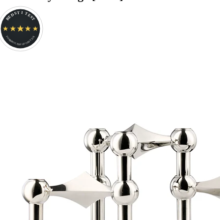
BEDST I TEST
FORBRUGERFAVORIT.DK