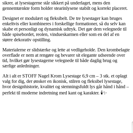
sikrer, at lysestagerne står sikkert på underlaget, mens den
gennemtænkte form holder stearinlysene stabilt og korrekt placeret.
Designet er modulært og fleksibelt. De tre lysestager kan bruges
enkeltvis eller kombineres i forskellige formationer, så du selv kan
skabe et personligt og dynamisk udtryk. Det gør dem velegnede til
både spisebordet, reolen, vindueskarmen eller som en del af en
større dekorativ opstilling.
Materialerne er slidstærke og lette at vedligeholde. Den krombelagte
overflade er nem at rengøre og bevarer sit elegante udseende over
tid, hvilket gør lysestagerne velegnede til både daglig brug og
særlige anledninger.
Alt i alt er STOFF Nagel Krom Lysestage 6,9 cm – 3 stk. et oplagt
valg for dig, der ønsker en ikonisk, stilren og fleksibel lysestage,
hvor designhistorie, kvalitet og stemningsfuldt lys går hånd i hånd –
perfekt til moderne indretning med kant og karakter. 🕯️✨