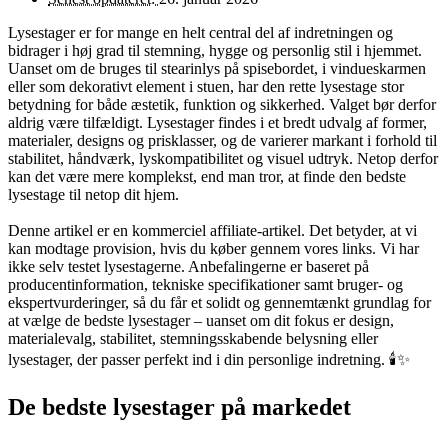
Lysestager er for mange en helt central del af indretningen og
bidrager i høj grad til stemning, hygge og personlig stil i hjemmet.
Uanset om de bruges til stearinlys på spisebordet, i vindueskarmen
eller som dekorativt element i stuen, har den rette lysestage stor
betydning for både æstetik, funktion og sikkerhed. Valget bør derfor
aldrig være tilfældigt. Lysestager findes i et bredt udvalg af former,
materialer, designs og prisklasser, og de varierer markant i forhold til
stabilitet, håndværk, lyskompatibilitet og visuel udtryk. Netop derfor
kan det være mere komplekst, end man tror, at finde den bedste
lysestage til netop dit hjem.
Denne artikel er en kommerciel affiliate-artikel. Det betyder, at vi
kan modtage provision, hvis du køber gennem vores links. Vi har
ikke selv testet lysestagerne. Anbefalingerne er baseret på
producentinformation, tekniske specifikationer samt bruger- og
ekspertvurderinger, så du får et solidt og gennemtænkt grundlag for
at vælge de bedste lysestager – uanset om dit fokus er design,
materialevalg, stabilitet, stemningsskabende belysning eller
lysestager, der passer perfekt ind i din personlige indretning. 🕯️✨
De bedste lysestager på markedet