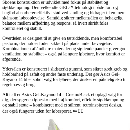
Skoens konstruktion er udviklet med fokus på stabilitet og
støddæmpning. Den velkendte GEL™-teknologi i både for- og
bagfod absorberer effektivt stød ved landing og bidrager til en mere
skånsom løbeoplevelse. Samtidig sikrer mellemsålen en behagelig
balance mellem affjedring og respons, så hvert skridt føles
kontrolleret og stabilt.
Overdelen er designet til at give en tætsiddende, men komfortabel
pasform, der holder foden sikkert på plads under bevægelse.
Kombinationen af åndbare materialer og støttende paneler giver god
ventilation og stabilitet – også på længere løbeture, hvor komfort er
afgørende.
Ydersålen er konstrueret i slidstærkt gummi, som sikrer godt greb og
holdbarhed på asfalt og andre faste underlag. Det gør Asics Gel-
Kayano 14 til et solidt valg for løbere, der ønsker en pålidelig sko til
regelmæssig brug.
Alt i alt er Asics Gel-Kayano 14 – Cream/Black et oplagt valg for
dig, der søger en løbesko med høj komfort, effektiv støddæmpning
og stabil støtte – kombineret med et stilrent, retroinspireret design,
der også fungerer uden for løbesporet. 👟🏃‍♂️