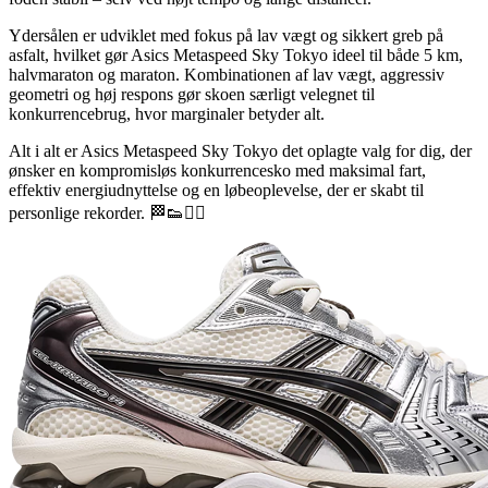
Ydersålen er udviklet med fokus på lav vægt og sikkert greb på
asfalt, hvilket gør Asics Metaspeed Sky Tokyo ideel til både 5 km,
halvmaraton og maraton. Kombinationen af lav vægt, aggressiv
geometri og høj respons gør skoen særligt velegnet til
konkurrencebrug, hvor marginaler betyder alt.
Alt i alt er Asics Metaspeed Sky Tokyo det oplagte valg for dig, der
ønsker en kompromisløs konkurrencesko med maksimal fart,
effektiv energiudnyttelse og en løbeoplevelse, der er skabt til
personlige rekorder. 🏁👟🏃‍♂️