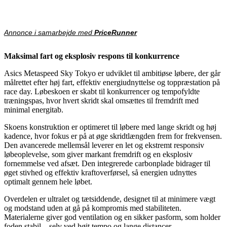
Annonce i samarbejde med
PriceRunner
Maksimal fart og eksplosiv respons til konkurrence
Asics Metaspeed Sky Tokyo er udviklet til ambitiøse løbere, der går
målrettet efter høj fart, effektiv energiudnyttelse og toppræstation på
race day. Løbeskoen er skabt til konkurrencer og tempofyldte
træningspas, hvor hvert skridt skal omsættes til fremdrift med
minimal energitab.
Skoens konstruktion er optimeret til løbere med lange skridt og høj
kadence, hvor fokus er på at øge skridtlængden frem for frekvensen.
Den avancerede mellemsål leverer en let og ekstremt responsiv
løbeoplevelse, som giver markant fremdrift og en eksplosiv
fornemmelse ved afsæt. Den integrerede carbonplade bidrager til
øget stivhed og effektiv kraftoverførsel, så energien udnyttes
optimalt gennem hele løbet.
Overdelen er ultralet og tætsiddende, designet til at minimere vægt
og modstand uden at gå på kompromis med stabiliteten.
Materialerne giver god ventilation og en sikker pasform, som holder
foden stabil – selv ved højt tempo og lange distancer.