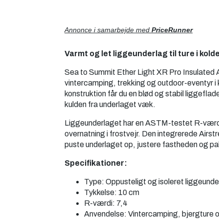
Annonce i samarbejde med
PriceRunner
Varmt og let liggeunderlag til ture i kold
Sea to Summit Ether Light XR Pro Insulated AS
vintercamping, trekking og outdoor-eventyr i 
konstruktion får du en blød og stabil liggefl
kulden fra underlaget væk.
Liggeunderlaget har en ASTM-testet R-værdi p
overnatning i frostvejr. Den integrerede Ai
puste underlaget op, justere fastheden og p
Specifikationer:
Type: Oppusteligt og isoleret liggeunde
Tykkelse: 10 cm
R-værdi: 7,4
Anvendelse: Vintercamping, bjergture og 