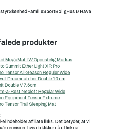
styr
Skønhed
Familie
Sport
Bolig
Hus & Have
alede produkter
ed MegaMat LW Oppustelig Madras
to Summit Ether Light XR Pro
 Tensor All-Season Reguler Wide
ell Dreamcatcher Double 10 cm
it Double V 7.6cm
m-a-Rest Neoloft Regular Wide
o Equipment Tensor Extreme
 Tensor Trail Sleeping Mat
:
el indeholder affiliate links. Det betyder, at vi
e provision, hvis du klikker på et link og