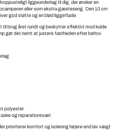
ppusteligt liggeunderlag til dig, der ønsker en
utocamperen eller som ekstra gæsteseng. Den 10 cm
ver god støtte og en blød liggeflade.
il brug året rundt og beskytter effektivt mod kulde
 gør det nemt at justere fastheden efter behov.
erlag
ot polyester
taske og reparationssæt
r prioriterer komfort og isolering højere end lav vægt