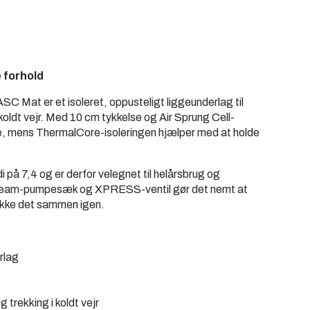
e forhold
C Mat er et isoleret, oppusteligt liggeunderlag til
koldt vejr. Med 10 cm tykkelse og Air Sprung Cell-
ade, mens ThermalCore-isoleringen hjælper med at holde
å 7,4 og er derfor velegnet til helårsbrug og
rstream-pumpesæk og XPRESS-ventil gør det nemt at
akke det sammen igen.
rlag
trekking i koldt vejr