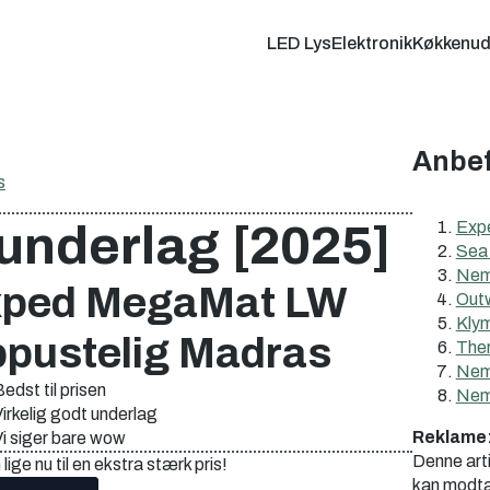
LED Lys
Elektronik
Køkkenud
Anbef
s
underlag [2025]
Exp
Sea 
Nemo
ped MegaMat LW
Outw
Klym
pustelig Madras
Ther
Nem
edst til prisen
Nemo
irkelig godt underlag
Reklame
Vi siger bare wow
Denne artik
lige nu til en ekstra stærk pris!
kan modtag