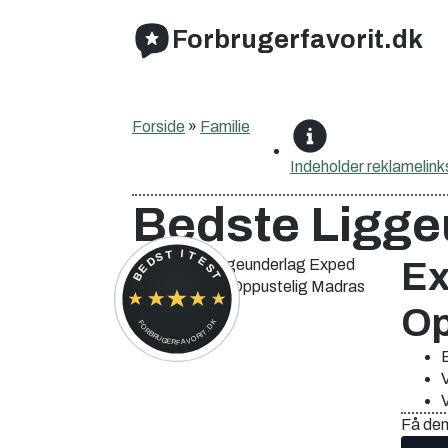
Forbrugerfavorit.dk
Forside
»
Familie
Indeholder
reklamelink
Bedste Ligge
BEDST I TEST
Ex
Op
FORBRUGERFAVORIT.DK
B
V
Få den 