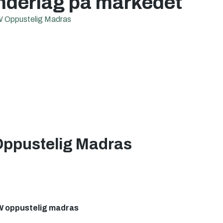
nderlag på markedet
ppustelig Madras
 oppustelig madras