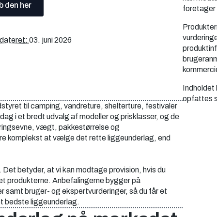
b den her
foretager
Produktern
vurdering
dateret:
03. juni 2026
produktinf
brugeranm
kommercie
Indholdet 
opfattes s
styret til camping, vandreture, shelterture, festivaler
i dag i et bredt udvalg af modeller og prisklasser, og de
leringsevne, vægt, pakkestørrelse og
 komplekst at vælge det rette liggeunderlag, end
l. Det betyder, at vi kan modtage provision, hvis du
stet produkterne. Anbefalingerne bygger på
r samt bruger- og ekspertvurderinger, så du får et
et bedste liggeunderlag.