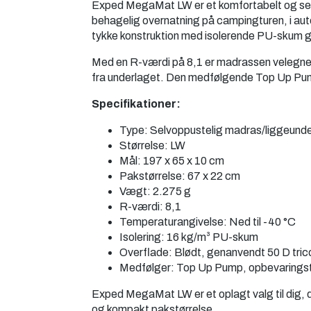
Exped MegaMat LW er et komfortabelt og selvo
behagelig overnatning på campingturen, i a
tykke konstruktion med isolerende PU-skum gi
Med en R-værdi på 8,1 er madrassen velegnet t
fra underlaget. Den medfølgende Top Up Pump
Specifikationer:
Type: Selvoppustelig madras/liggeund
Størrelse: LW
Mål: 197 x 65 x 10 cm
Pakstørrelse: 67 x 22 cm
Vægt: 2.275 g
R-værdi: 8,1
Temperaturangivelse: Ned til -40 °C
Isolering: 16 kg/m³ PU-skum
Overflade: Blødt, genanvendt 50 D tric
Medfølger: Top Up Pump, opbevarings
Exped MegaMat LW er et oplagt valg til dig, de
og kompakt pakstørrelse.