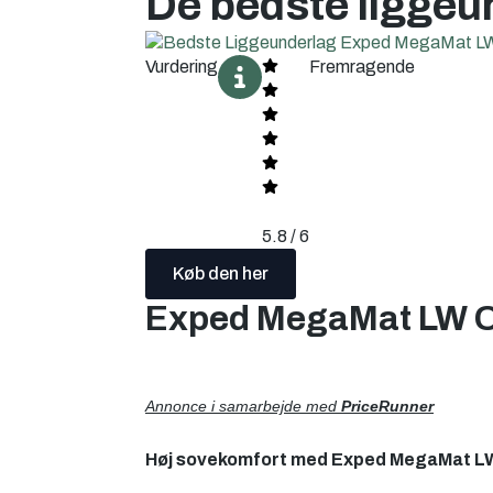
De bedste liggeu
Vurdering
Fremragende
5.8 / 6
Køb den her
Exped MegaMat LW O
Annonce i samarbejde med
PriceRunner
Høj sovekomfort med Exped MegaMat LW