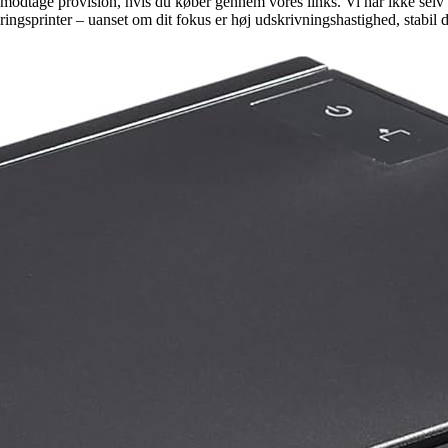
an modtage provision, hvis du køber gennem vores links. Vi har ikke selv 
ingsprinter – uanset om dit fokus er høj udskrivningshastighed, stabil dri