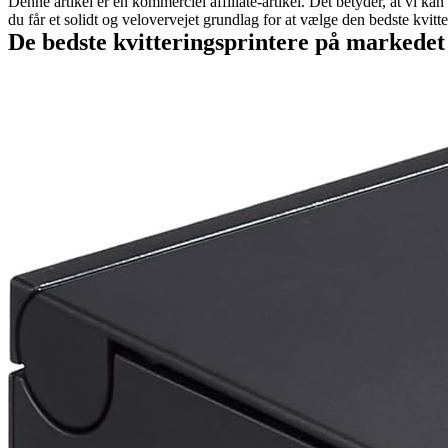
Denne artikel er en kommerciel affiliate-artikel. Det betyder, at vi k
du får et solidt og velovervejet grundlag for at vælge den bedste kvitter
De bedste kvitteringsprintere på markedet