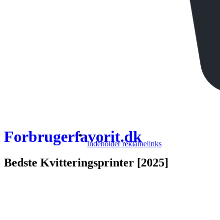
Forbrugerfavorit.dk
Indeholder
reklamelinks
Bedste Kvitteringsprinter [2025]