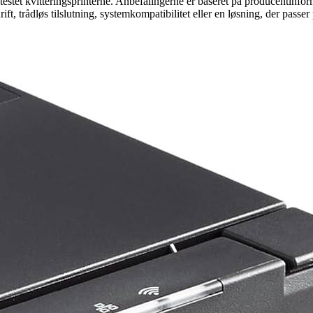
testet kvitteringsprinterne. Anbefalingerne er baseret på producentinfor
ft, trådløs tilslutning, systemkompatibilitet eller en løsning, der passer