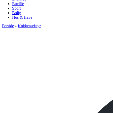
Familie
Sport
Bolig
Hus & Have
Forside
»
Køkkenudstyr