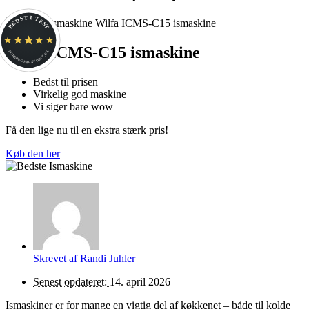
BEDST I TEST
Wilfa ICMS-C15 ismaskine
FORBRUGERFAVORIT.DK
Bedst til prisen
Virkelig god maskine
Vi siger bare wow
Få den lige nu til en ekstra stærk pris!
Køb den her
Skrevet af
Randi Juhler
Senest opdateret:
14. april 2026
Ismaskiner er for mange en vigtig del af køkkenet – både til kolde