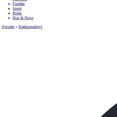
Familie
Sport
Bolig
Hus & Have
Forside
»
Køkkenudstyr