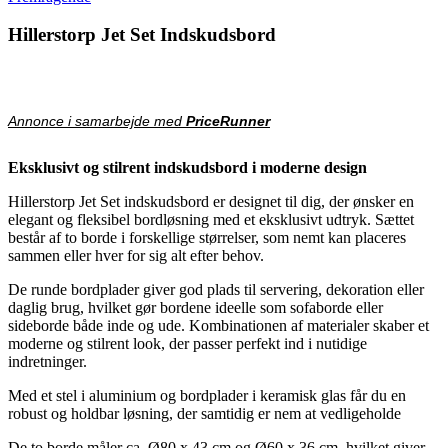
Hillerstorp Jet Set Indskudsbord
Annonce i samarbejde med
PriceRunner
Eksklusivt og stilrent indskudsbord i moderne design
Hillerstorp Jet Set indskudsbord er designet til dig, der ønsker en
elegant og fleksibel bordløsning med et eksklusivt udtryk. Sættet
består af to borde i forskellige størrelser, som nemt kan placeres
sammen eller hver for sig alt efter behov.
De runde bordplader giver god plads til servering, dekoration eller
daglig brug, hvilket gør bordene ideelle som sofaborde eller
sideborde både inde og ude. Kombinationen af materialer skaber et
moderne og stilrent look, der passer perfekt ind i nutidige
indretninger.
Med et stel i aluminium og bordplader i keramisk glas får du en
robust og holdbar løsning, der samtidig er nem at vedligeholde
De to borde måler ca. Ø80 x 43 cm og Ø60 x 36 cm, hvilket giver