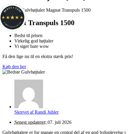
BEDST I TEST
Magnat Transpuls 1500
FORBRUGERFAVORIT.DK
Bedst til prisen
Virkelig god højtaler
Vi siger bare wow
Få den lige nu til en ekstra stærk pris!
Køb den her
Skrevet af
Randi Juhler
Senest opdateret:
07. juli 2026
Gulvhøjtalere er for mange en central del af en god lydoplevelse i