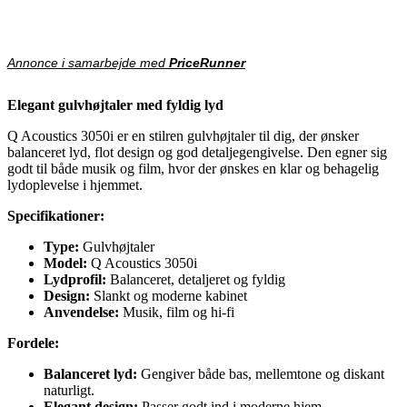
Annonce i samarbejde med
PriceRunner
Elegant gulvhøjtaler med fyldig lyd
Q Acoustics 3050i er en stilren gulvhøjtaler til dig, der ønsker
balanceret lyd, flot design og god detaljegengivelse. Den egner sig
godt til både musik og film, hvor der ønskes en klar og behagelig
lydoplevelse i hjemmet.
Specifikationer:
Type:
Gulvhøjtaler
Model:
Q Acoustics 3050i
Lydprofil:
Balanceret, detaljeret og fyldig
Design:
Slankt og moderne kabinet
Anvendelse:
Musik, film og hi-fi
Fordele:
Balanceret lyd:
Gengiver både bas, mellemtone og diskant
naturligt.
Elegant design:
Passer godt ind i moderne hjem.