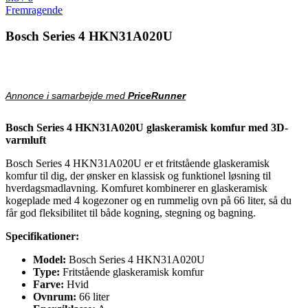
Fremragende
Bosch Series 4 HKN31A020U
Annonce i samarbejde med
PriceRunner
Bosch Series 4 HKN31A020U glaskeramisk komfur med 3D-
varmluft
Bosch Series 4 HKN31A020U er et fritstående glaskeramisk
komfur til dig, der ønsker en klassisk og funktionel løsning til
hverdagsmadlavning. Komfuret kombinerer en glaskeramisk
kogeplade med 4 kogezoner og en rummelig ovn på 66 liter, så du
får god fleksibilitet til både kogning, stegning og bagning.
Specifikationer:
Model:
Bosch Series 4 HKN31A020U
Type:
Fritstående glaskeramisk komfur
Farve:
Hvid
Ovnrum:
66 liter