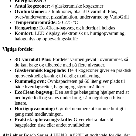
Energiklasse:
A
Antal kogezoner:
4 glaskeramiske kogezoner
Ovnfunktioner:
7 funktioner, bl.a. 3D-varmluft Plus,
over-/undervarme, pizzafunktion, undervarme og VarioGrill
Temperaturområde:
50-275 °C
Rengøring:
EcoClean-bagvæg og inderdør i helglas
Komfort:
LED-display, elektronisk ur, hurtigopvarmning,
halogenlys og opbevaringsskuffe
Vigtige fordele:
3D-varmluft Plus:
Fordeler varmen jævnt i ovnrummet, så
du kan bage og tilberede mad på flere niveauer.
Glaskeramisk kogeplade:
De 4 kogezoner giver en praktisk
og overskuelig løsning til daglig madlavning.
Rummelig ovn:
Ovnkapaciteten på 66 liter giver plads til
både hverdagsretter, bagning og større måltider.
EcoClean-bagvæg:
Den særlige belægning hjælper med at
nedbryde fedt og snavs under brug, så rengøringen bliver
lettere.
Hurtigopvarmning:
Gør det nemmere at komme hurtigt i
gang med madlavningen.
Praktisk opbevaringsskuffe:
Giver ekstra plads til
bageplader, riste eller andet ovntilbehør.
Alt i alt
er Bosch Series 4 HKN31A020U et godt valg for dig, der