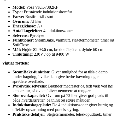
Model:
Voss VKI67382RF
Type:
Fritstående induktionskomfur
Farve:
Rustfrit stål / sort
Ovnrum:
73 liter
Energiklasse:
A+
Antal kogefelter:
4 induktionszoner
Selvrens:
Pyrolyse
Funktioner:
SteamBake, varmluft, stegetermometer, timer og
SoftClose
Mål:
Højde 85-93,6 cm, bredde 59,6 cm, dybde 60 cm
Tilslutning:
230V / op til 9400 W
Vigtige fordele:
SteamBake-funktion:
Giver mulighed for at tilføje damp
under bagning, hvilket kan give bedre hævning og en
sprødere overflade.
Pyrolytisk selvrens:
Brænder madrester og fedt væk ved høj
temperatur, så ovnen bliver nemmere at rengøre.
Stor ovnkapacitet:
Ovnrum på 73 liter giver god plads til
både hverdagsretter, bagning og større måltider.
Induktionskogeplade:
De 4 induktionszoner giver hurtig og
effektiv opvarmning med præcis styring.
Praktiske detaljer:
Stegetermometer, teleskopudtræk, timer