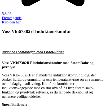
5.8 / 6
Fremragende
Køb den her
Voss Vki67382rf Induktionskomfur
Annonce i samarbejde med
PriceRunner
Voss VKI67382RF induktionskomfur med SteamBake og
pyrolyse
Voss VKI67382RF er et moderne induktionskomfur til dig, der
ønsker hurtig opvarmning, præcis temperaturstyring og en rummelig
ovn til daglig madlavning. Komfuret kombinerer
induktionskogeplade med en stor ovn på 73 liter, SteamBake-
funktion og pyrolytisk selvrens, så du får både fleksibilitet og
nemmere vedligeholdelse.
Specifikationer: