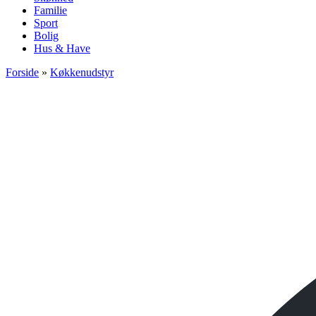
Familie
Sport
Bolig
Hus & Have
Forside
»
Køkkenudstyr