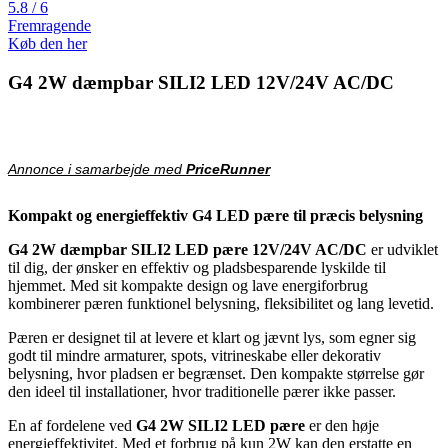
5.8 / 6
Fremragende
Køb den her
G4 2W dæmpbar SILI2 LED 12V/24V AC/DC
Annonce i samarbejde med
PriceRunner
Kompakt og energieffektiv G4 LED pære til præcis belysning
G4 2W dæmpbar SILI2 LED pære 12V/24V AC/DC
er udviklet
til dig, der ønsker en effektiv og pladsbesparende lyskilde til
hjemmet. Med sit kompakte design og lave energiforbrug
kombinerer pæren funktionel belysning, fleksibilitet og lang levetid.
Pæren er designet til at levere et klart og jævnt lys, som egner sig
godt til mindre armaturer, spots, vitrineskabe eller dekorativ
belysning, hvor pladsen er begrænset. Den kompakte størrelse gør
den ideel til installationer, hvor traditionelle pærer ikke passer.
En af fordelene ved
G4 2W SILI2 LED pære
er den høje
energieffektivitet. Med et forbrug på kun 2W kan den erstatte en