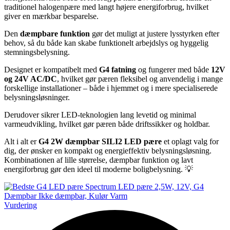
traditionel halogenpære med langt højere energiforbrug, hvilket
giver en mærkbar besparelse.
Den
dæmpbare funktion
gør det muligt at justere lysstyrken efter
behov, så du både kan skabe funktionelt arbejdslys og hyggelig
stemningsbelysning.
Designet er kompatibelt med
G4 fatning
og fungerer med både
12V
og 24V AC/DC
, hvilket gør pæren fleksibel og anvendelig i mange
forskellige installationer – både i hjemmet og i mere specialiserede
belysningsløsninger.
Derudover sikrer LED-teknologien lang levetid og minimal
varmeudvikling, hvilket gør pæren både driftssikker og holdbar.
Alt i alt er
G4 2W dæmpbar SILI2 LED pære
et oplagt valg for
dig, der ønsker en kompakt og energieffektiv belysningsløsning.
Kombinationen af lille størrelse, dæmpbar funktion og lavt
energiforbrug gør den ideel til moderne boligbelysning. 💡
Vurdering