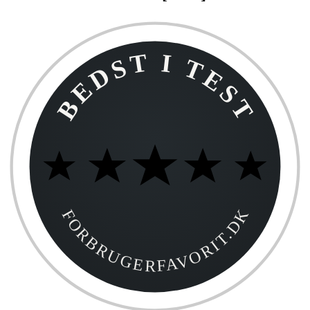
BEDST I TEST
FORBRUGERFAVORIT.DK