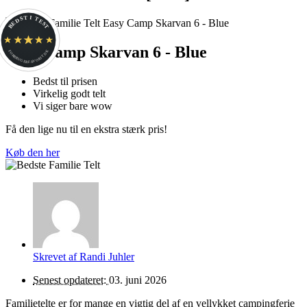
BEDST I TEST
Easy Camp Skarvan 6 - Blue
FORBRUGERFAVORIT.DK
Bedst til prisen
Virkelig godt telt
Vi siger bare wow
Få den lige nu til en ekstra stærk pris!
Køb den her
Skrevet af
Randi Juhler
Senest opdateret:
03. juni 2026
Familietelte er for mange en vigtig del af en vellykket campingferie