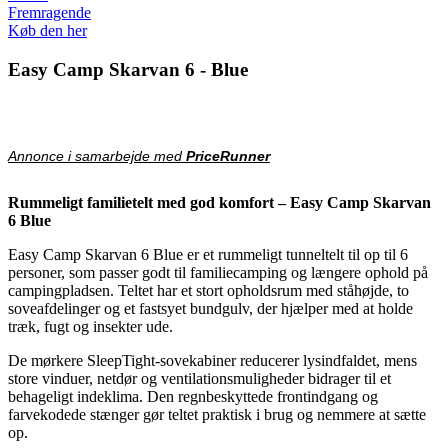
Fremragende
Køb den her
Easy Camp Skarvan 6 - Blue
Annonce i samarbejde med
PriceRunner
Rummeligt familietelt med god komfort – Easy Camp Skarvan
6 Blue
Easy Camp Skarvan 6 Blue er et rummeligt tunneltelt til op til 6
personer, som passer godt til familiecamping og længere ophold på
campingpladsen. Teltet har et stort opholdsrum med ståhøjde, to
soveafdelinger og et fastsyet bundgulv, der hjælper med at holde
træk, fugt og insekter ude.
De mørkere SleepTight-sovekabiner reducerer lysindfaldet, mens
store vinduer, netdør og ventilationsmuligheder bidrager til et
behageligt indeklima. Den regnbeskyttede frontindgang og
farvekodede stænger gør teltet praktisk i brug og nemmere at sætte
op.