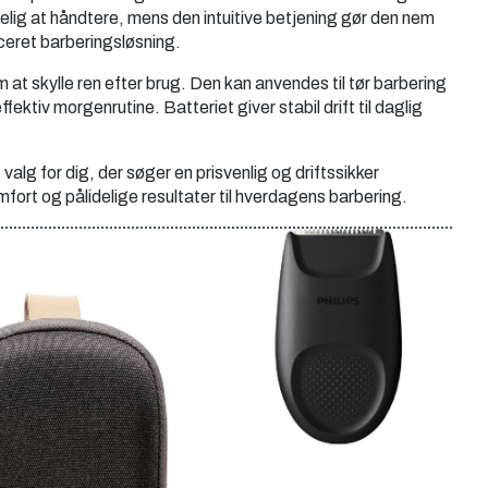
ig at håndtere, mens den intuitive betjening gør den nem
iceret barberingsløsning.
 at skylle ren efter brug. Den kan anvendes til tør barbering
ffektiv morgenrutine. Batteriet giver stabil drift til daglig
 valg for dig, der søger en prisvenlig og driftssikker
ort og pålidelige resultater til hverdagens barbering.