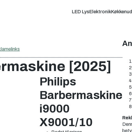
LED Lys
Elektronik
Køkkenud
An
klamelinks
rmaskine [2025]
Philips
Barbermaskine
i9000
Rek
X9001/10
Denne
bety