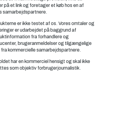
er på et link og foretager et køb hos en af
s samarbejdspartnere.
ukterne er ikke testet af os. Vores omtaler og
eringer er udarbejdet på baggrund af
uktinformation fra forhandlere og
ucenter, brugeranmeldelser og tilgængelige
 fra kommercielle samarbejdspartnere.
oldet har en kommerciel hensigt og skal ikke
ttes som objektiv forbrugerjournalistik.