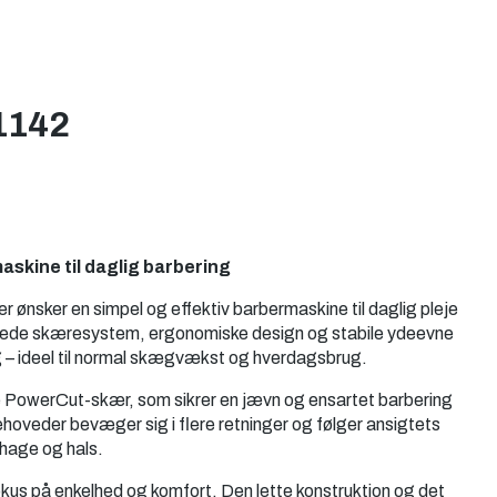
S1142
askine til daglig barbering
der ønsker en simpel og effektiv barbermaskine til daglig pleje
vede skæresystem, ergonomiske design og stabile ydeevne
g – ideel til normal skægvækst og hverdagsbrug.
 PowerCut-skær, som sikrer en jævn og ensartet barbering
hoveder bevæger sig i flere retninger og følger ansigtets
 hage og hals.
kus på enkelhed og komfort. Den lette konstruktion og det