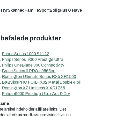
styr
Skønhed
Familie
Sport
Bolig
Hus & Have
befalede produkter
Philips Series 1000 S1142
Philips Series i9000 Prestige Ultra
Philips OneBlade 360 Connectivity
Braun Series 9 PRO+ 9565cc
Remington Ultimate Series RX5 XR1500
BaBylissPRO FOILFX02 Metal Double-Foil
Remington X7 Limitless X XR1755
Philips i9000 Prestige Ultra Wet & Dry
lame:
 artikel indeholder affiliate links. Det
der, at vi kan modtage provision, hvis du