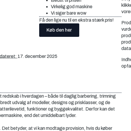
Bedst til prisen
klikk
Virkelig god maskine
vore
Vi siger bare wow
Få den lige nu til en ekstra stærk pris!
Prod
vurd
Køb den her
prod
prod
data
dateret:
17. december 2025
Indh
opfa
redskab i hverdagen – både til daglig barbering, trimning
 bredt udvalg af modeller, designs og prisklasser, og de
atterilevetid, funktioner og byggekvalitet. Derfor kan det
ermaskine, end det umiddelbart lyder.
l. Det betyder, at vi kan modtage provision, hvis du køber