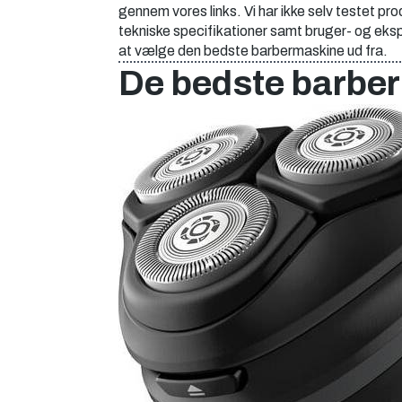
gennem vores links. Vi har ikke selv testet p
tekniske specifikationer samt bruger- og ekspe
at vælge den bedste barbermaskine ud fra.
De bedste barbe