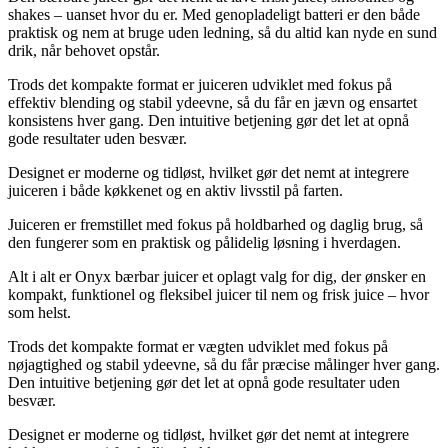
shakes – uanset hvor du er. Med genopladeligt batteri er den både
praktisk og nem at bruge uden ledning, så du altid kan nyde en sund
drik, når behovet opstår.
Trods det kompakte format er juiceren udviklet med fokus på
effektiv blending og stabil ydeevne, så du får en jævn og ensartet
konsistens hver gang. Den intuitive betjening gør det let at opnå
gode resultater uden besvær.
Designet er moderne og tidløst, hvilket gør det nemt at integrere
juiceren i både køkkenet og en aktiv livsstil på farten.
Juiceren er fremstillet med fokus på holdbarhed og daglig brug, så
den fungerer som en praktisk og pålidelig løsning i hverdagen.
Alt i alt er Onyx bærbar juicer et oplagt valg for dig, der ønsker en
kompakt, funktionel og fleksibel juicer til nem og frisk juice – hvor
som helst.
Trods det kompakte format er vægten udviklet med fokus på
nøjagtighed og stabil ydeevne, så du får præcise målinger hver gang.
Den intuitive betjening gør det let at opnå gode resultater uden
besvær.
Designet er moderne og tidløst, hvilket gør det nemt at integrere