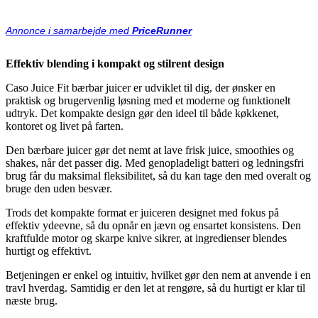
Annonce i samarbejde med
PriceRunner
Effektiv blending i kompakt og stilrent design
Caso Juice Fit bærbar juicer er udviklet til dig, der ønsker en
praktisk og brugervenlig løsning med et moderne og funktionelt
udtryk. Det kompakte design gør den ideel til både køkkenet,
kontoret og livet på farten.
Den bærbare juicer gør det nemt at lave frisk juice, smoothies og
shakes, når det passer dig. Med genopladeligt batteri og ledningsfri
brug får du maksimal fleksibilitet, så du kan tage den med overalt og
bruge den uden besvær.
Trods det kompakte format er juiceren designet med fokus på
effektiv ydeevne, så du opnår en jævn og ensartet konsistens. Den
kraftfulde motor og skarpe knive sikrer, at ingredienser blendes
hurtigt og effektivt.
Betjeningen er enkel og intuitiv, hvilket gør den nem at anvende i en
travl hverdag. Samtidig er den let at rengøre, så du hurtigt er klar til
næste brug.