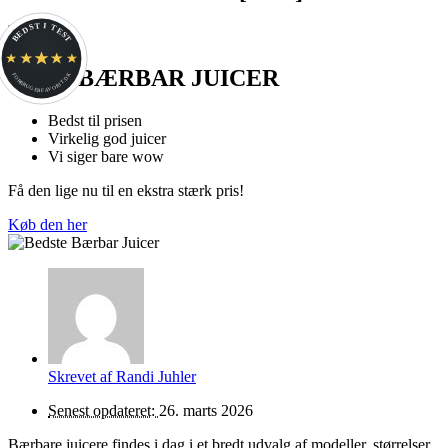
BEDST I TEST
ONYXBÆRBAR JUICER
FORBRUGERFAVORIT.DK
Bedst til prisen
Virkelig god juicer
Vi siger bare wow
Få den lige nu til en ekstra stærk pris!
Køb den her
Skrevet af
Randi Juhler
Senest opdateret:
26. marts 2026
Bærbare juicere findes i dag i et bredt udvalg af modeller, størrelser