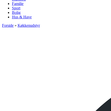
Familie
Sport
Bolig
Hus & Have
Forside
»
Køkkenudstyr