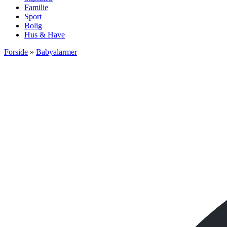
Familie
Sport
Bolig
Hus & Have
Forside
»
Babyalarmer